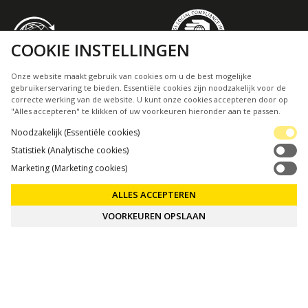
COOKIE INSTELLINGEN
VIND VERKOOPPUNTEN
Onze website maakt gebruik van cookies om u de best mogelijke
gebruikerservaring te bieden. Essentiële cookies zijn noodzakelijk voor de
correcte werking van de website. U kunt onze cookies accepteren door op
WAREHOUSE
"Alles accepteren" te klikken of uw voorkeuren hieronder aan te passen.
INDUSTRIEWEG 17
Noodzakelijk (Essentiële cookies)
8471 AD WOLVEGA
Statistiek (Analytische cookies)
THE NETHERLANDS
Marketing (Marketing cookies)
INFO@DUTCHPERFECT.EU
+31 (0)561 481232
ALLES ACCEPTEREN
VOORKEUREN OPSLAAN
MEER DUTCHPERFECT
ONZE MERKEN
DE BANDENHULP
VIND UW WINKEL
VOLG ONS