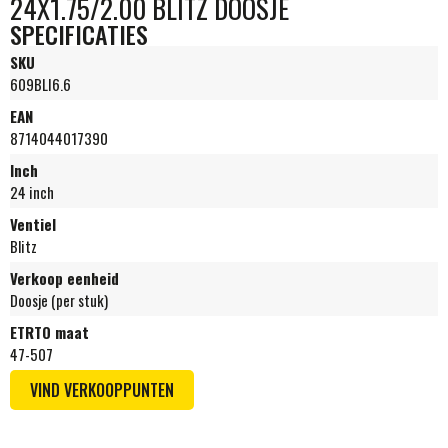
24X1.75/2.00 BLITZ DOOSJE
SPECIFICATIES
SKU
609BLI6.6
EAN
8714044017390
Inch
24 inch
Ventiel
Blitz
Verkoop eenheid
Doosje (per stuk)
ETRTO maat
47-507
VIND VERKOOPPUNTEN