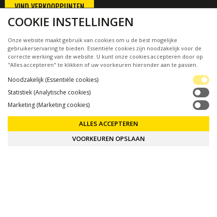
VIND VERKOOPPUNTEN
COOKIE INSTELLINGEN
WAREHOUSE
Onze website maakt gebruik van cookies om u de best mogelijke
INDUSTRIEWEG 17
gebruikerservaring te bieden. Essentiële cookies zijn noodzakelijk voor de
8471 AD WOLVEGA
correcte werking van de website. U kunt onze cookies accepteren door op
THE NETHERLANDS
"Alles accepteren" te klikken of uw voorkeuren hieronder aan te passen.
INFO@DUTCHPERFECT.EU
Noodzakelijk (Essentiële cookies)
+31 (0)561 481232
Statistiek (Analytische cookies)
Marketing (Marketing cookies)
MEER DUTCHPERFECT
ONZE MERKEN
ALLES ACCEPTEREN
DE BANDENHULP
VIND UW WINKEL
VOORKEUREN OPSLAAN
VOLG ONS
BO. BE ORIGINAL
MADE WITH
BY
& CLARISSA