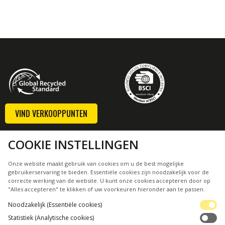
VIND VERKOOPPUNTEN
WAREHOUSE
COOKIE INSTELLINGEN
INDUSTRIEWEG 17
8471 AD WOLVEGA
Onze website maakt gebruik van cookies om u de best mogelijke
THE NETHERLANDS
gebruikerservaring te bieden. Essentiële cookies zijn noodzakelijk voor de
correcte werking van de website. U kunt onze cookies accepteren door op
INFO@DUTCHPERFECT.EU
"Alles accepteren" te klikken of uw voorkeuren hieronder aan te passen.
+31 (0)561 481232
Noodzakelijk (Essentiële cookies)
MEER DUTCHPERFECT
Statistiek (Analytische cookies)