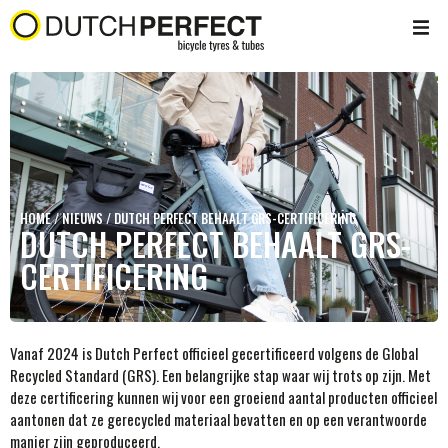
HOME
/
NIEUWS
/
DUTCH PERFECT BEHAALT GRS-CERTIFICERING
DUTCH PERFECT BEHAALT GRS-
CERTIFICERING
Vanaf 2024 is Dutch Perfect officieel gecertificeerd volgens de Global
Recycled Standard (GRS). Een belangrijke stap waar wij trots op zijn. Met
deze certificering kunnen wij voor een groeiend aantal producten officieel
aantonen dat ze gerecycled materiaal bevatten en op een verantwoorde
manier zijn geproduceerd.